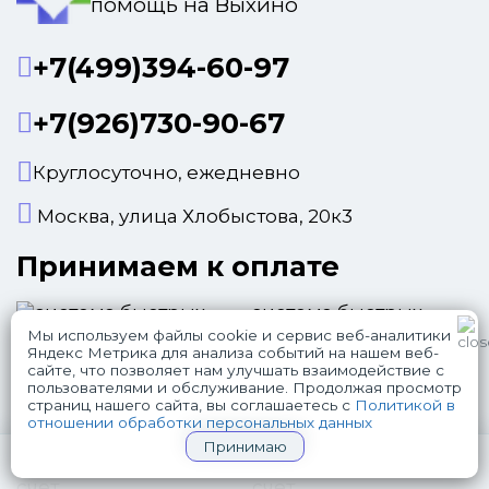
помощь на Выхино
+7(499)394-60-97
+7(926)730-90-67
Круглосуточно, ежедневно
Москва, улица Хлобыстова, 20к3
Принимаем к оплате
система быстрых
платежей
Мы используем файлы cookie и сервис веб-аналитики
Яндекс Метрика для анализа событий на нашем веб-
с помощью QR-кода
сайте, что позволяет нам улучшать взаимодействие с
наличные
пользователями и обслуживание. Продолжая просмотр
WhatsApp
Telegram
страниц нашего сайта, вы соглашаетесь с
Политикой в
картой через
отношении обработки персональных данных
терминал
Принимаю
+7(926)730-90-67
онлайн перевод на
СРОЧНЫЙ ВЫЗОВ НАРКОЛОГА
счет