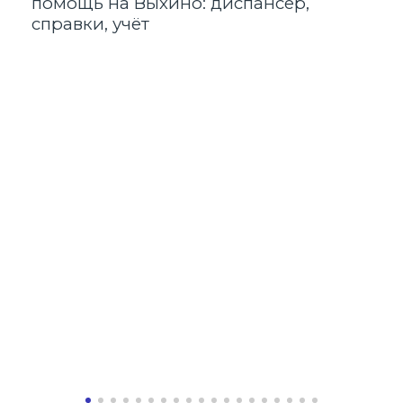
помощь на Выхино: диспансер,
Ал
справки, учёт
В 
ст
па
по
ми
Эт
эн
го