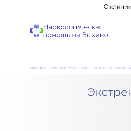
О клини
Наркологическая
помощь на Выхино
Главная
•
Услуги и стоимость
•
Вывод из запоя н
Экстре