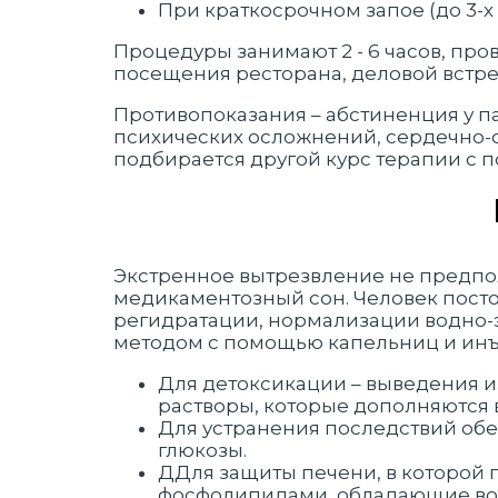
При краткосрочном запое (до 3-х 
Процедуры занимают 2 - 6 часов, пр
посещения ресторана, деловой встре
Противопоказания – абстиненция у пац
психических осложнений, сердечно-со
подбирается другой курс терапии с 
Экстренное вытрезвление не предпо
медикаментозный сон. Человек посто
регидратации, нормализации водно-
методом с помощью капельниц и инъ
Для детоксикации – выведения 
растворы, которые дополняются 
Для устранения последствий обе
глюкозы.
ДДля защиты печени, в которой 
фосфолипидами, обладающие во