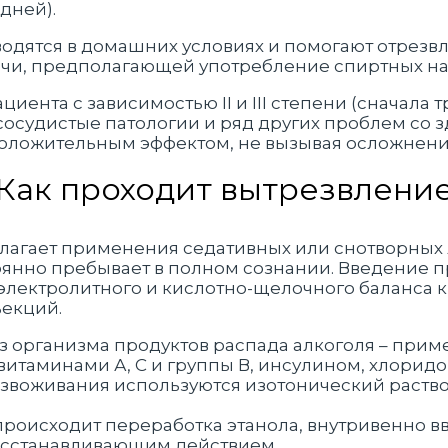
дней).
оводятся в домашних условиях и помогают отрезв
чи, предполагающей употребление спиртных нап
иента с зависимостью II и III степени (сначала 
судистые патологии и ряд других проблем со зд
положительным эффектом, не вызывая осложнени
Как проходит вытрезвлени
лагает применения седативных или снотворных 
янно пребывает в полном сознании. Введение п
электролитного и кислотно-щелочного баланса
екций.
из организма продуктов распада алкоголя – пр
витаминами А, С и группы В, инсулином, хлорид
звоживания используются изотонический раство
происходит переработка этанола, внутривенно в
сстанавливающим действием.