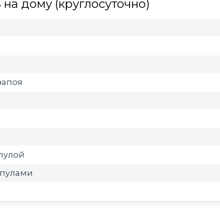
на дому (круглосуточно)
запоя
мпулой
мпулами