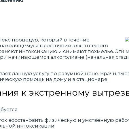
езвлению
лекс процедур, который в течение
, находящемуся в состоянии алкогольного
страняют интоксикацию и снимают похмелье. Эти 
ри начинающемся алкоголизме (начальная стади
вает данную услугу по разумной цене. Врачи вы
гическую помощь на дому и в стационаре.
ания к экстренному вытрез
буется:
ток восстановить физическую и умственную рабо
льной интоксикации;