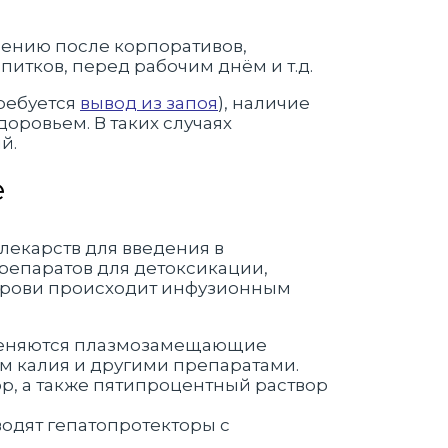
лению после корпоративов,
итков, перед рабочим днём и т.д.
требуется
вывод из запоя
), наличие
оровьем. В таких случаях
й.
е
лекарств для введения в
репаратов для детоксикации,
 крови происходит инфузионным
именяются плазмозамещающие
ом калия и другими препаратами.
р, а также пятипроцентный раствор
водят гепатопротекторы с