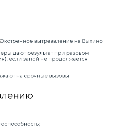
меры дают результат при разовом
я), если запой не продолжается
езжают на срочные вызовы
влению
тоспособность;