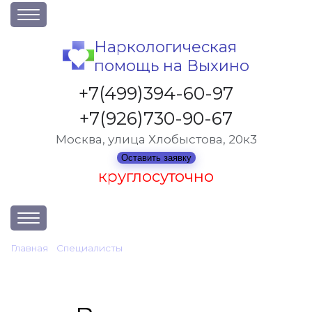
О клинике
Наркологическая
помощь на Выхино
Акции
Вакансии
+7(499)394-60-97
Лицензии
+7(926)730-90-67
Статьи
Москва, улица Хлобыстова, 20к3
Контакты
Оставить заявку
круглосуточно
Услуги и стоимость
Главная
•
Cпециалисты
•
Власенкова Светлана Дмитриевна
Отзывы
Вопрос-ответ