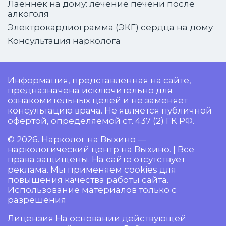
Лаеннек на дому: лечение печени после
алкоголя
Электрокардиограмма (ЭКГ) сердца на дому
Консультация нарколога
Информация, представленная на сайте,
предназначена исключительно для
ознакомительных целей и не заменяет
консультацию врача. Не является публичной
офертой, определяемой ст. 437 (2) ГК РФ.
© 2026. Нарколог на Выхино —
наркологический центр на Выхино. | Все
права защищены. На сайте отсутствует
реклама. Мы применяем cookies для
повышения качества работы сайта.
Использование материалов только с
разрешения
Лицензия На основании действующей