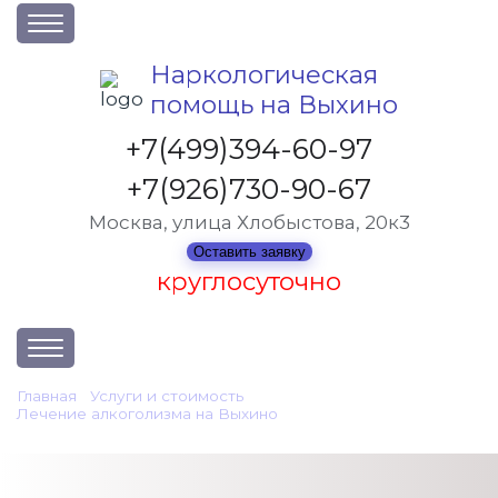
О клинике
Наркологическая
помощь на Выхино
Акции
Вакансии
+7(499)394-60-97
Лицензии
+7(926)730-90-67
Статьи
Москва, улица Хлобыстова, 20к3
Контакты
Оставить заявку
круглосуточно
Услуги и стоимость
Главная
•
Услуги и стоимость
•
Лечение алкоголизма на Выхино
•
Отзывы
Лечение женского алкоголизма
Вопрос-ответ