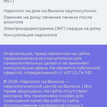
MST)
Нарколог на дом на Выхино круглосуточно
Лаеннек на дому: лечение печени после
алкоголя
Электрокардиограмма (ЭКГ) сердца на дому
Консультация нарколога
Информация, представленная на сайте,
предназначена исключительно для
ознакомительных целей и не заменяет
консультацию врача. Не является публичной
офертой, определяемой ст. 437 (2) ГК РФ.
© 2026. Нарколог на Выхино —
наркологический центр на Выхино. | Все
права защищены. На сайте отсутствует
реклама. Мы применяем cookies для
повышения качества работы сайта.
Использование материалов только с